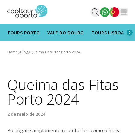
Português
Men
TOURS PORTO
VALE DO DOURO
TOURS LISBOA
T
Home
Blog
Queima Das Fitas Porto 2024
Queima das Fitas
Porto 2024
2 de maio de 2024
Portugal é amplamente reconhecido como o mais