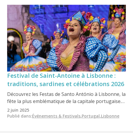
Festival de Saint-Antoine à Lisbonne :
traditions, sardines et célébrations 2026
Découvrez les Festas de Santo António à Lisbonne, la
fête la plus emblématique de la capitale portugaise.
Défilés, mariages populaires, concerts et sardines
2 juin 2025
grillées animent les quartiers historiques tout au
Publié dans
:
Événements & Festivals
,
Portugal
,
Lisbonne
long du mois de juin.