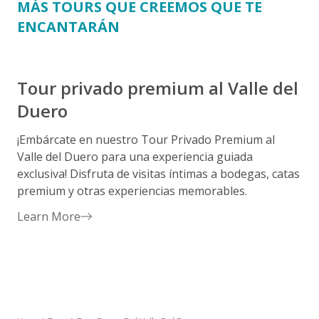
MÁS TOURS QUE CREEMOS QUE TE
ENCANTARÁN
Tour privado premium al Valle del
Duero
¡Embárcate en nuestro Tour Privado Premium al
E
Valle del Duero para una experiencia guiada
r
exclusiva! Disfruta de visitas íntimas a bodegas, catas
p
premium y otras experiencias memorables.
d
d
Learn More
A
r