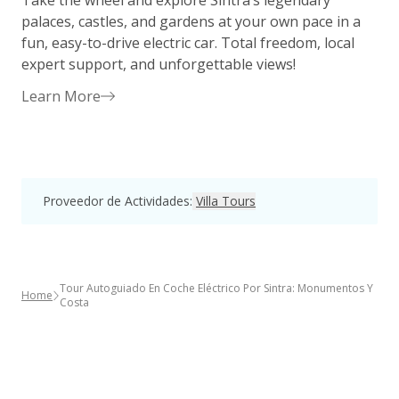
Take the wheel and explore Sintra’s legendary
D
palaces, castles, and gardens at your own pace in a
e
fun, easy-to-drive electric car. Total freedom, local
c
expert support, and unforgettable views!
c
p
Learn More
Proveedor de Actividades
:
Villa Tours
Tour Autoguiado En Coche Eléctrico Por Sintra: Monumentos Y
Home
Costa