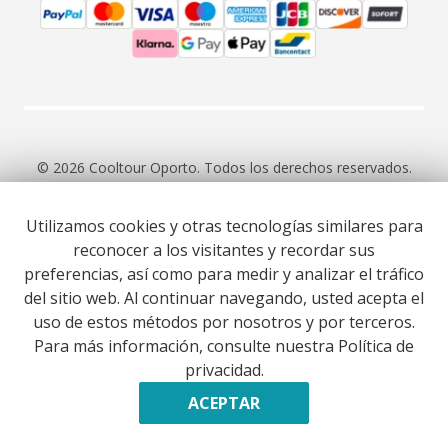
© 2026 Cooltour Oporto. Todos los derechos reservados.
Utilizamos cookies y otras tecnologías similares para
RNAAT 309/2015
RNAVT 7055
reconocer a los visitantes y recordar sus
preferencias, así como para medir y analizar el tráfico
del sitio web. Al continuar navegando, usted acepta el
uso de estos métodos por nosotros y por terceros.
Para más información, consulte nuestra Política de
Website co-funded by European Union’s COSME - SMP
privacidad.
programme executed under project ST3ER - ref. 101121592
Desarrollado por
ACEPTAR
RESERVAR AHORA