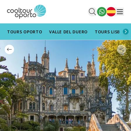
Español
Men
TOURS OPORTO
VALLE DEL DUERO
TOURS LISBOA