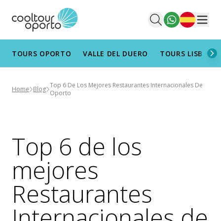
Español
Men
TOURS OPORTO
VALLE DEL DUERO
TOURS LISBOA
Top 6 De Los Mejores Restaurantes Internacionales De
Home
Blog
Oporto
Top 6 de los
mejores
Restaurantes
Internacionales de