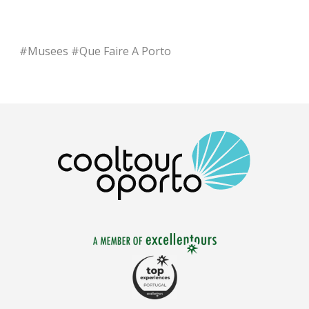
#
Musees
#
Que Faire A Porto