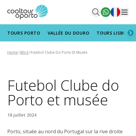
Français
Men
TOURS PORTO
VALLÉE DU DOURO
TOURS LISBONN
Home
Blog
Futebol Clube Do Porto Et Musée
Futebol Clube do
Porto et musée
18 juillet 2024
Porto, située au nord du Portugal sur la rive droite