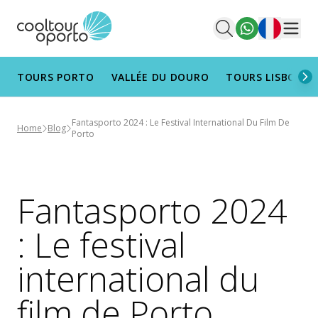
Français
Men
TOURS PORTO
VALLÉE DU DOURO
TOURS LISBONN
Fantasporto 2024 : Le Festival International Du Film De
Home
Blog
Porto
Fantasporto 2024
: Le festival
international du
film de Porto